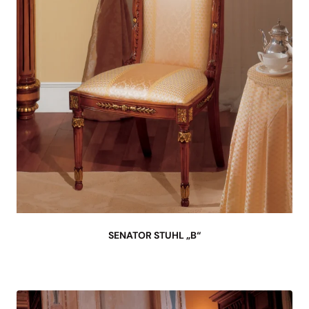
SENATOR STUHL „B“