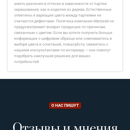
иметь различия в оттенке в зависимости от партии
окрашивания, как и изделия из дерева. Естественные
отметины и вариации цвета между партиями не
считаются дефектами. Политика компании Marzorati не
предусматривает возврат продукции по причинам,
связанным с цветом. Если вы хотите получить больше
информации о цифровом образце или сомневаетесь в
выборе цвета и сочетаний, пожалуйста, свяжитесь с
нашими консультантами по интерьеру — они помогут
подобрать наилучшее решение для ваших
потребностей.
О НАС ПИШУТ
Отзывы и мнения