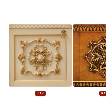
ЛАК
КА