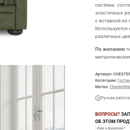
система сост
эластичных р
с вставкой из
Используется
различных цве
По желанию
п
металлическим
Артикул:
CHESTER
Категории:
Гости
Метка:
Chesterfiel
Ручная работа
ВОПРОСЫ?
ЗАП
ОБ ЭТОМ ПРОД
Имя и фамилия
*