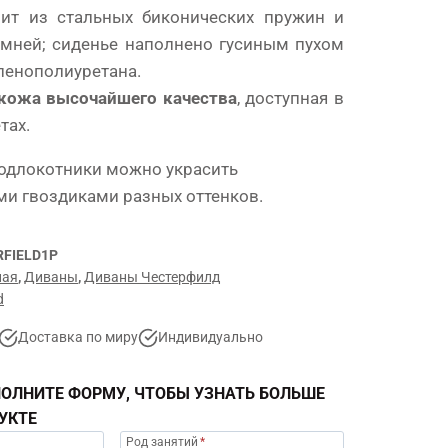
оит из стальных биконических пружин и
емней; сиденье наполнено гусиным пухом
 пенополиуретана.
кожа высочайшего качества
, доступная в
тах.
одлокотники можно украсить
и гвоздиками разных оттенков.
FIELD1P
ная
,
Диваны
,
Диваны Честерфилд
d
Доставка по миру
Индивидуально
ОЛНИТЕ ФОРМУ, ЧТОБЫ УЗНАТЬ БОЛЬШЕ
УКТЕ
Род занятий
*