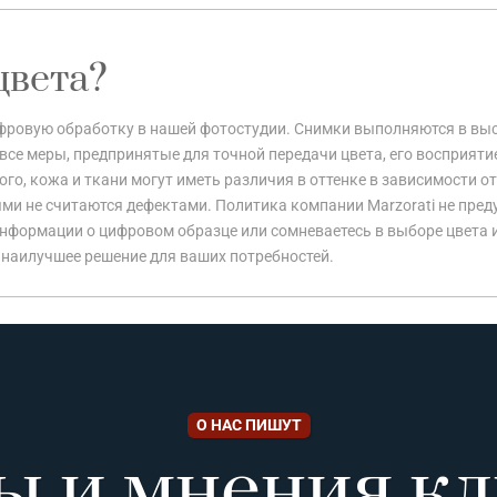
цвета?
цифровую обработку в нашей фотостудии. Снимки выполняются в вы
все меры, предпринятые для точной передачи цвета, его восприяти
го, кожа и ткани могут иметь различия в оттенке в зависимости от
ми не считаются дефектами. Политика компании Marzorati не пред
информации о цифровом образце или сомневаетесь в выборе цвета 
 наилучшее решение для ваших потребностей.
О НАС ПИШУТ
ы и мнения кл