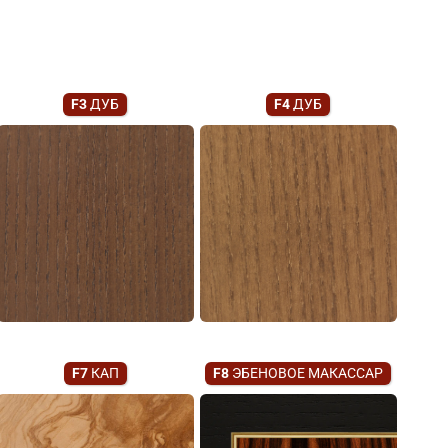
F3
ДУБ
F4
ДУБ
F7
КАП
F8
ЭБЕНОВОЕ МАКАССАР