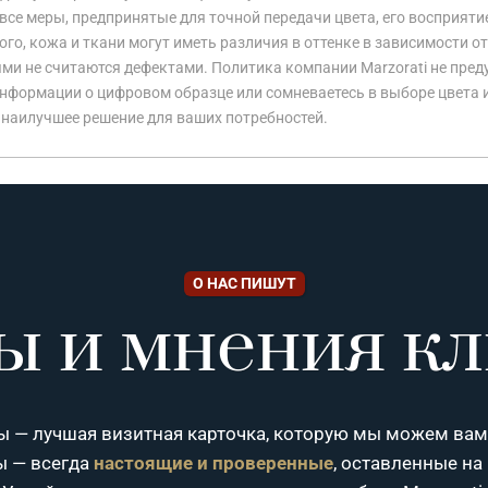
все меры, предпринятые для точной передачи цвета, его восприяти
го, кожа и ткани могут иметь различия в оттенке в зависимости от
ми не считаются дефектами. Политика компании Marzorati не пред
информации о цифровом образце или сомневаетесь в выборе цвета 
 наилучшее решение для ваших потребностей.
О НАС ПИШУТ
ы и мнения кл
 — лучшая визитная карточка, которую мы можем вам
ы — всегда
настоящие и проверенные
, оставленные на