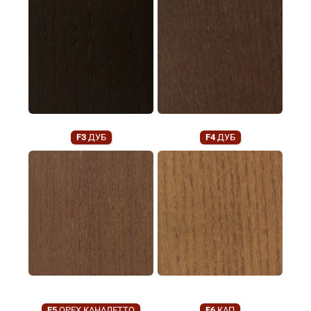
F3
ДУБ
F4
ДУБ
F5
ОРЕХ КАНАЛЕТТО
F6
КАП