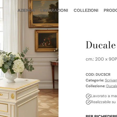
AZIENDA
LAVORAZIONI
COLLEZIONI
PROD
Ducale
cm.: 200 x 90P
COD:
DUCSCR
Categorie:
Scrivan
Collezione:
Ducal
Lavorato a ma
Realizzabile su
PER RICHIEDER