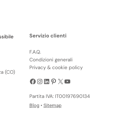
Servizio clienti
ssibile
F.A.Q.
Condizioni generali
Privacy & cookie policy
za (CO)
Facebook
Instagram
LinkedIn
Pinterest
X
YouTube
Partita IVA: IT00197690134
Blog
•
Sitemap