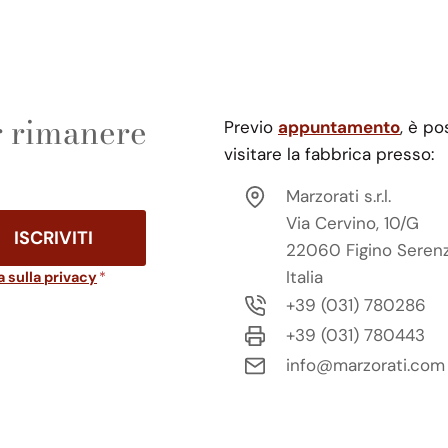
er rimanere
Previo
appuntamento
, è po
visitare la fabbrica presso:
Marzorati s.r.l.
Via Cervino, 10/G
ISCRIVITI
22060 Figino Seren
Italia
a sulla privacy
*
+39 (031) 780286
+39 (031) 780443
info@marzorati.com