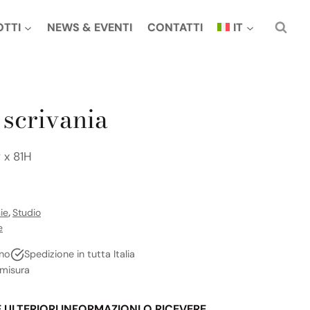
OTTI
NEWS & EVENTI
CONTATTI
IT
 scrivania
 x 81H
ie
,
Studio
e
no
Spedizione in tutta Italia
 misura
E ULTERIORI INFORMAZIONI O RICEVERE