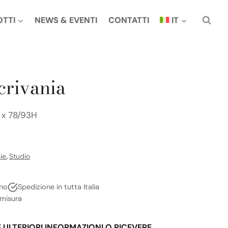
OTTI
NEWS & EVENTI
CONTATTI
IT
crivania
 x 78/93H
ie
,
Studio
no
Spedizione in tutta Italia
 misura
E ULTERIORI INFORMAZIONI O RICEVERE