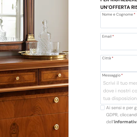
UN’OFFERTA RI
Nome e Cognome
*
Email
*
Città
*
Messaggio
*
Ai sensi e per g
GDPR, cliccando
dell’
informativ