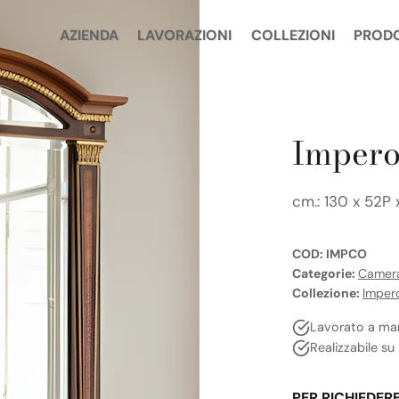
AZIENDA
LAVORAZIONI
COLLEZIONI
PROD
Impero
cm.: 130 x 52P
COD:
IMPCO
Categorie:
Camera
Collezione:
Imper
Lavorato a ma
Realizzabile su
PER RICHIEDER