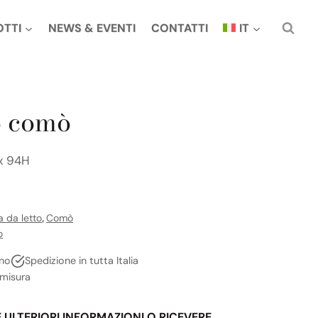
OTTI
NEWS & EVENTI
CONTATTI
IT
 comò
 x 94H
 da letto
,
Comò
o
no
Spedizione in tutta Italia
 misura
E ULTERIORI INFORMAZIONI O RICEVERE