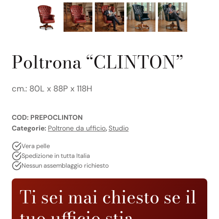
Poltrona “CLINTON”
cm.: 80L x 88P x 118H
COD:
PREPOCLINTON
Categorie:
Poltrone da ufficio
,
Studio
Vera pelle
Spedizione in tutta Italia
Nessun assemblaggio richiesto
Ti sei mai chiesto se il
tuo ufficio stia