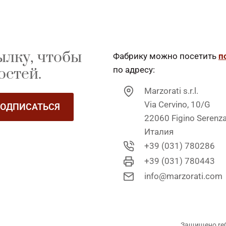
ылку, чтобы
Фабрику можно посетить
п
остей.
по адресу:
Marzorati s.r.l.
Via Cervino, 10/G
ОДПИСАТЬСЯ
22060 Figino Serenz
Италия
+39 (031) 780286
+39 (031) 780443
info@marzorati.com
Защищено re