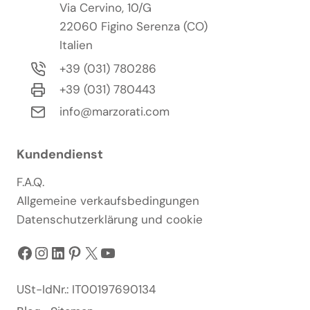
Via Cervino, 10/G
22060 Figino Serenza (CO)
Italien
+39 (031) 780286
+39 (031) 780443
info@marzorati.com
Kundendienst
F.A.Q.
Allgemeine verkaufsbedingungen
Datenschutzerklärung und cookie
Facebook
Instagram
LinkedIn
Pinterest
X
YouTube
USt-IdNr.: IT00197690134