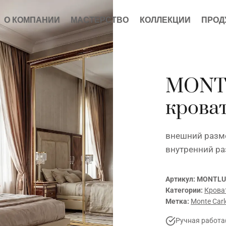
О КОМПАНИИ
МАСТЕРСТВО
КОЛЛЕКЦИИ
ПРОД
MONT
крова
внешний разме
внутренний ра
Артикул:
MONTLU
Категории:
Крова
Метка:
Monte Carl
Ручная работа