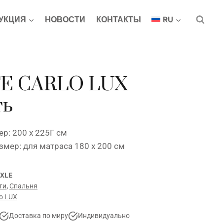
УКЦИЯ
НОВОСТИ
КОНТАКТЫ
RU
E CARLO LUX
ть
р: 200 x 225Г см
змер: для матраса 180 x 200 см
XLE
ти
,
Спальня
o LUX
Доставка по миру
Индивидуально