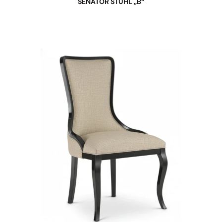
SENATOR STUHL „B“