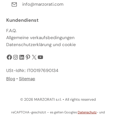
info@marzorati.com
Kundendienst
F.A.Q.
Allgemeine verkaufsbedingungen
Datenschutzerklärung und cookie
Facebook
Instagram
LinkedIn
Pinterest
X
YouTube
USt-IdNr.: IT00197690134
Blog
•
Sitemap
© 2026 MARZORATI s.r.l. • All rights reserved
reCAPTCHA-geschützt – es gelten Googles
Datenschutz
- und