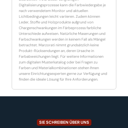
Digitalisierungsprozesse kann die Farbwiedergabe je
nach verwendetem Monitor und aktuellen
Lichtbedingungen leicht variieren. Zudem können
Leder, Stoffe und Holzprodukte aufgrund von
Chargenschwankungen im Färbeprozess farbliche
Unterschiede aufweisen. Natürliche Maserungen und
Farbschwankungen werden in keinem Fall als Mängel
betrachtet. Marzorati nimmt grundsätzlich keine
Produkt-Rücksendungen an, deren Ursache in
Farbabweichungen liegt. Für weitere Informationen
zum digitalen Musterkatalog oder bei Fragen zu
Farben und Materialkombinationen stehen Ihnen
unsere Einrichtungsexperten gerne zur Verfügung und
finden die ideale Lösung für Ihre Anforderungen.
SIE SCHREIBEN ÜBER UNS