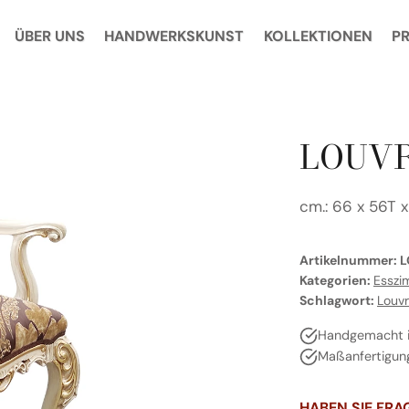
ÜBER UNS
HANDWERKSKUNST
KOLLEKTIONEN
P
LOUVR
cm.: 66 x 56T x
Artikelnummer:
L
Kategorien:
Esszi
Schlagwort:
Louv
Handgemacht in
Maßanfertigun
HABEN SIE FRA