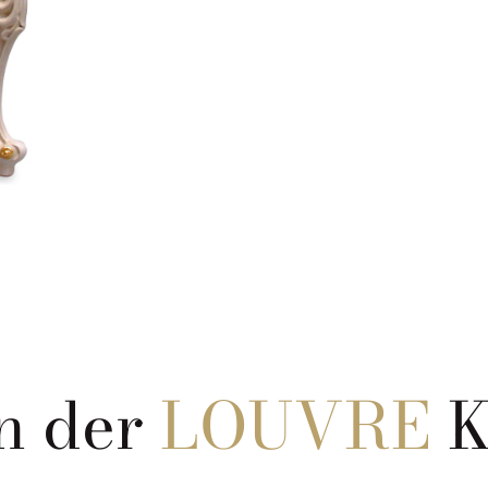
n der
LOUVRE
K