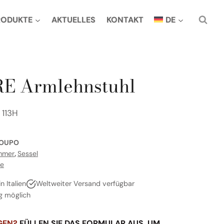
RODUKTE
AKTUELLES
KONTAKT
DE
E Armlehnstuhl
 113H
OUPO
mmer
,
Sessel
re
 Italien
Weltweiter Versand verfügbar
g möglich
GEN?
FÜLLEN SIE DAS FORMULAR AUS, UM