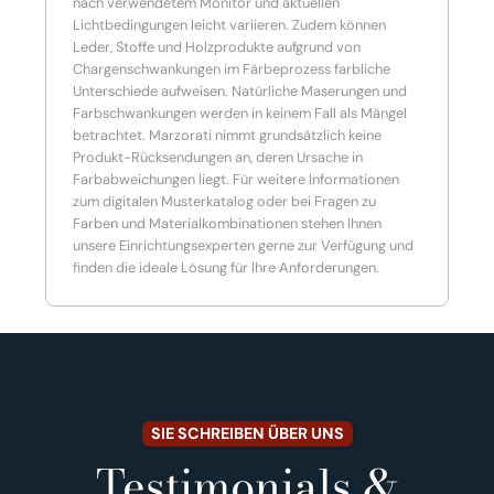
nach verwendetem Monitor und aktuellen
Lichtbedingungen leicht variieren. Zudem können
Leder, Stoffe und Holzprodukte aufgrund von
Chargenschwankungen im Färbeprozess farbliche
Unterschiede aufweisen. Natürliche Maserungen und
Farbschwankungen werden in keinem Fall als Mängel
betrachtet. Marzorati nimmt grundsätzlich keine
Produkt-Rücksendungen an, deren Ursache in
Farbabweichungen liegt. Für weitere Informationen
zum digitalen Musterkatalog oder bei Fragen zu
Farben und Materialkombinationen stehen Ihnen
unsere Einrichtungsexperten gerne zur Verfügung und
finden die ideale Lösung für Ihre Anforderungen.
SIE SCHREIBEN ÜBER UNS
Testimonials &