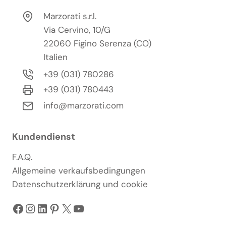
Marzorati s.r.l.
Via Cervino, 10/G
22060 Figino Serenza (CO)
Italien
+39 (031) 780286
+39 (031) 780443
info@marzorati.com
Kundendienst
F.A.Q.
Allgemeine verkaufsbedingungen
Datenschutzerklärung und cookie
Facebook
Instagram
LinkedIn
Pinterest
X
YouTube