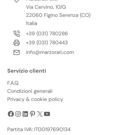
Via Cervino, 10/G
22060 Figino Serenza (CO)
Italia
+39 (031) 780286
+39 (031) 780443
info@marzorati.com
Servizio clienti
F.A.Q.
Condizioni generali
Privacy & cookie policy
Facebook
Instagram
LinkedIn
Pinterest
X
YouTube
Partita IVA: IT00197690134