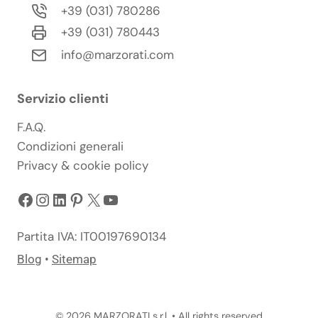
+39 (031) 780286
+39 (031) 780443
info@marzorati.com
Servizio clienti
F.A.Q.
Condizioni generali
Privacy & cookie policy
Facebook
Instagram
LinkedIn
Pinterest
X
YouTube
Partita IVA: IT00197690134
Blog
•
Sitemap
© 2026 MARZORATI s.r.l. • All rights reserved