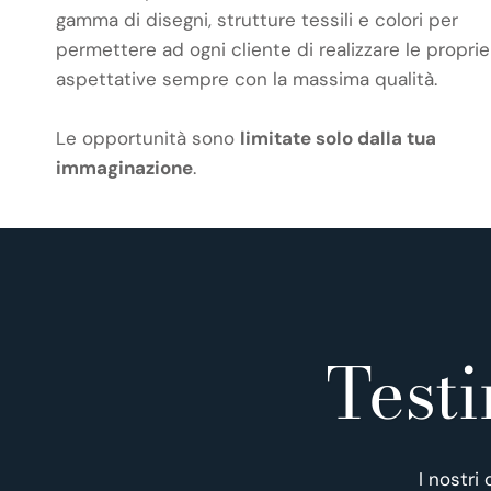
gamma di disegni, strutture tessili e colori per
permettere ad ogni cliente di realizzare le proprie
aspettative sempre con la massima qualità.
Le opportunità sono
limitate solo dalla tua
immaginazione
.
Test
I nostri