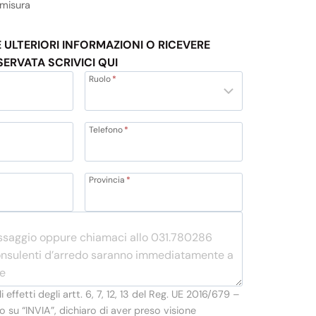
 misura
E ULTERIORI INFORMAZIONI O RICEVERE
SERVATA SCRIVICI QUI
Ruolo
*
Telefono
*
Provincia
*
li effetti degli artt. 6, 7, 12, 13 del Reg. UE 2016/679 –
 su “INVIA”, dichiaro di aver preso visione