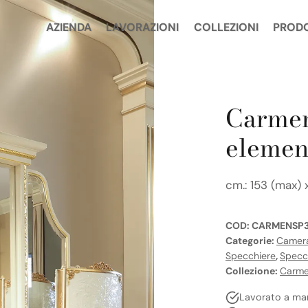
AZIENDA
LAVORAZIONI
COLLEZIONI
PROD
Carmen
elemen
cm.: 153 (max) 
COD:
CARMENSP
Categorie:
Camera
Specchiere
,
Specc
Collezione:
Carm
Lavorato a ma