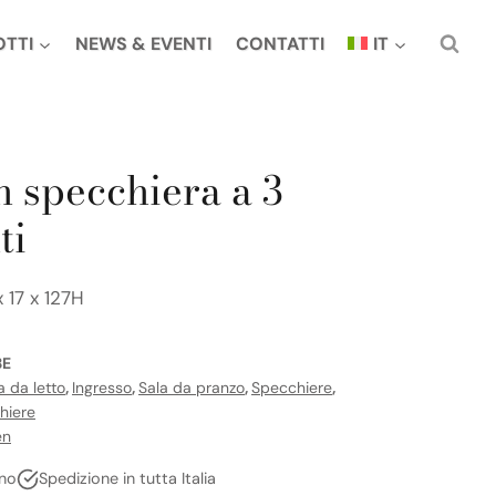
OTTI
NEWS & EVENTI
CONTATTI
IT
 specchiera a 3
ti
x 17 x 127H
3E
 da letto
,
Ingresso
,
Sala da pranzo
,
Specchiere
,
hiere
en
no
Spedizione in tutta Italia