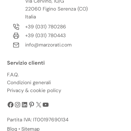
Via Cervino, 10/G
22060 Figino Serenza (CO)
Italia
+39 (031) 780286
+39 (031) 780443
info@marzorati.com
Servizio clienti
F.A.Q.
Condizioni generali
Privacy & cookie policy
Facebook
Instagram
LinkedIn
Pinterest
X
YouTube
Partita IVA: IT00197690134
Blog
•
Sitemap