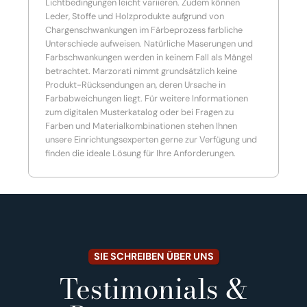
Lichtbedingungen leicht variieren. Zudem können
Leder, Stoffe und Holzprodukte aufgrund von
Chargenschwankungen im Färbeprozess farbliche
Unterschiede aufweisen. Natürliche Maserungen und
Farbschwankungen werden in keinem Fall als Mängel
betrachtet. Marzorati nimmt grundsätzlich keine
Produkt-Rücksendungen an, deren Ursache in
Farbabweichungen liegt. Für weitere Informationen
zum digitalen Musterkatalog oder bei Fragen zu
Farben und Materialkombinationen stehen Ihnen
unsere Einrichtungsexperten gerne zur Verfügung und
finden die ideale Lösung für Ihre Anforderungen.
SIE SCHREIBEN ÜBER UNS
Testimonials &