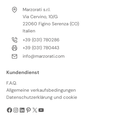
Marzorati s.r.l.
Via Cervino, 10/G
22060 Figino Serenza (CO)
Italien
+39 (031) 780286
+39 (031) 780443
info@marzorati.com
Kundendienst
F.A.Q.
Allgemeine verkaufsbedingungen
Datenschutzerklärung und cookie
Facebook
Instagram
LinkedIn
Pinterest
X
YouTube