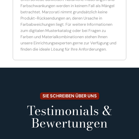
Farbschwankungen werden in keinem Fall als Mängel
betrachtet. Marzorati nimmt grundsätzlich keine
Produkt-Rücksendungen an, deren Ursache in
Farbabweichungen liegt. Für weitere Informationen
zum digitalen Musterkatalog oder bei Fragen zu
Farben und Materialkombinationen stehen Ihnen
unsere Einrichtungsexperten gerne zur Verfügung und
finden die ideale Lösung für Ihre Anforderungen.
SIE SCHREIBEN ÜBER UNS
Testimonials &
Bewertungen