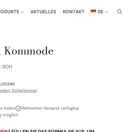
RODUKTE
AKTUELLES
KONTAKT
DE
 Kommode
 x 90H
LOCOM
oden
,
Schlafzimmer
 Italien
Weltweiter Versand verfügbar
g möglich
GEN?
FÜLLEN SIE DAS FORMULAR AUS, UM