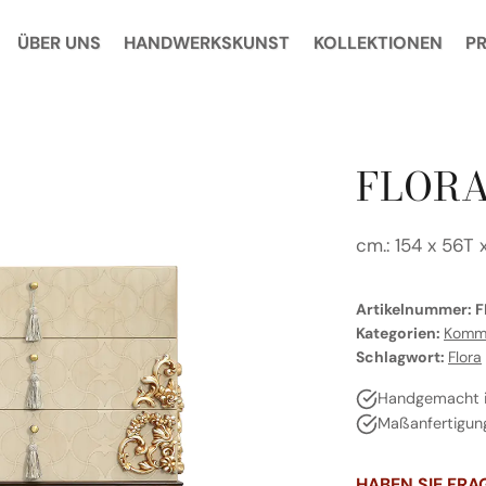
ÜBER UNS
HANDWERKSKUNST
KOLLEKTIONEN
P
FLORA
cm.: 154 x 56T
Artikelnummer:
F
Kategorien:
Komm
Schlagwort:
Flora
Handgemacht in
Maßanfertigun
HABEN SIE FRA