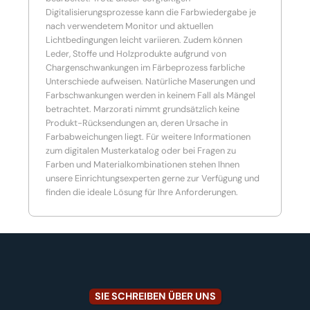
Digitalisierungsprozesse kann die Farbwiedergabe je
nach verwendetem Monitor und aktuellen
Lichtbedingungen leicht variieren. Zudem können
Leder, Stoffe und Holzprodukte aufgrund von
Chargenschwankungen im Färbeprozess farbliche
Unterschiede aufweisen. Natürliche Maserungen und
Farbschwankungen werden in keinem Fall als Mängel
betrachtet. Marzorati nimmt grundsätzlich keine
Produkt-Rücksendungen an, deren Ursache in
Farbabweichungen liegt. Für weitere Informationen
zum digitalen Musterkatalog oder bei Fragen zu
Farben und Materialkombinationen stehen Ihnen
unsere Einrichtungsexperten gerne zur Verfügung und
finden die ideale Lösung für Ihre Anforderungen.
SIE SCHREIBEN ÜBER UNS