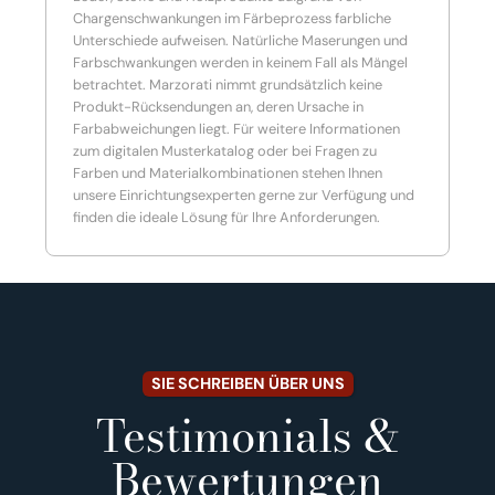
Chargenschwankungen im Färbeprozess farbliche
Unterschiede aufweisen. Natürliche Maserungen und
Farbschwankungen werden in keinem Fall als Mängel
betrachtet. Marzorati nimmt grundsätzlich keine
Produkt-Rücksendungen an, deren Ursache in
Farbabweichungen liegt. Für weitere Informationen
zum digitalen Musterkatalog oder bei Fragen zu
Farben und Materialkombinationen stehen Ihnen
unsere Einrichtungsexperten gerne zur Verfügung und
finden die ideale Lösung für Ihre Anforderungen.
SIE SCHREIBEN ÜBER UNS
Testimonials &
Bewertungen